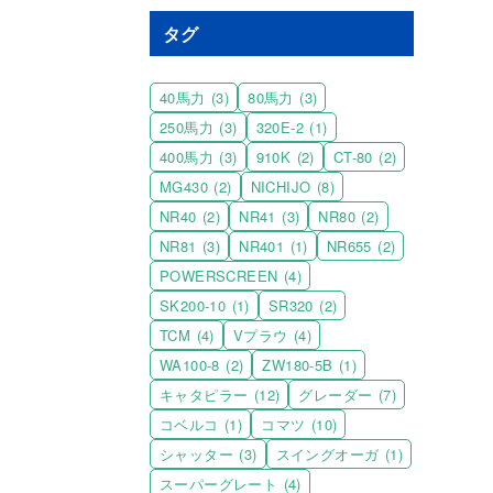
タグ
40馬力
(3)
80馬力
(3)
250馬力
(3)
320E-2
(1)
400馬力
(3)
910K
(2)
CT-80
(2)
MG430
(2)
NICHIJO
(8)
NR40
(2)
NR41
(3)
NR80
(2)
NR81
(3)
NR401
(1)
NR655
(2)
POWERSCREEN
(4)
SK200-10
(1)
SR320
(2)
TCM
(4)
Vプラウ
(4)
WA100-8
(2)
ZW180-5B
(1)
キャタピラー
(12)
グレーダー
(7)
コベルコ
(1)
コマツ
(10)
シャッター
(3)
スイングオーガ
(1)
スーパーグレート
(4)