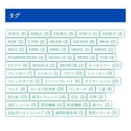
タグ
(3)
(3)
(3)
(1)
(3)
40馬力
80馬力
250馬力
320E-2
400馬力
(2)
(2)
(2)
(8)
(2)
910K
CT-80
MG430
NICHIJO
NR40
(3)
(2)
(3)
(1)
(2)
NR41
NR80
NR81
NR401
NR655
(4)
(1)
(2)
(4)
POWERSCREEN
SK200-10
SR320
TCM
(4)
(2)
(1)
(12)
Vプラウ
WA100-8
ZW180-5B
キャタピラー
(7)
(1)
(10)
(3)
グレーダー
コベルコ
コマツ
シャッター
(1)
(4)
(20)
スイングオーガ
スーパーグレート
タイヤショベル
(4)
(28)
(4)
(8)
マルチ
ロータリ除雪車
ワンタッチ
三菱
(13)
(16)
(3)
(2)
排土板
新潟トランシス
日立
日野
(3)
(4)
(2)
(2)
油圧ショベル
環境機械
範多機械
腹グレ
(3)
(2)
(3)
自走式ベルトコンベア
融雪剤散布車
除雪トラック