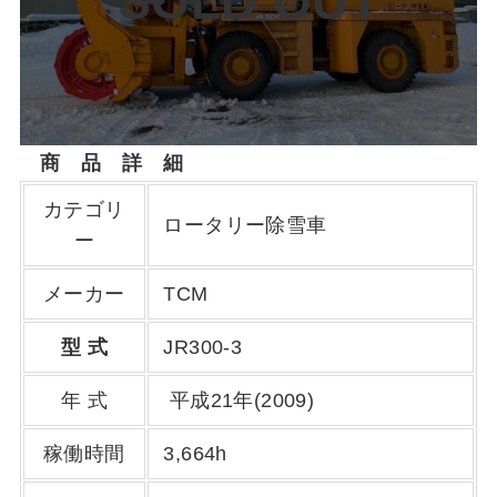
SOLD OUT
商 品 詳 細
カテゴリ
ロータリー除雪車
ー
メーカー
TCM
型 式
JR300-3
年 式
平成21年(2009)
稼働時間
3,664h