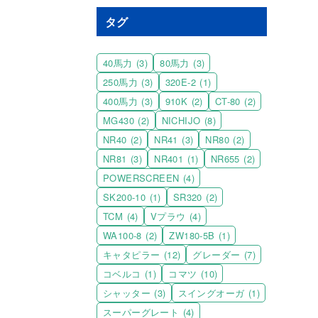
タグ
40馬力
(3)
80馬力
(3)
250馬力
(3)
320E-2
(1)
400馬力
(3)
910K
(2)
CT-80
(2)
MG430
(2)
NICHIJO
(8)
NR40
(2)
NR41
(3)
NR80
(2)
NR81
(3)
NR401
(1)
NR655
(2)
POWERSCREEN
(4)
SK200-10
(1)
SR320
(2)
TCM
(4)
Vプラウ
(4)
WA100-8
(2)
ZW180-5B
(1)
キャタピラー
(12)
グレーダー
(7)
コベルコ
(1)
コマツ
(10)
シャッター
(3)
スイングオーガ
(1)
スーパーグレート
(4)