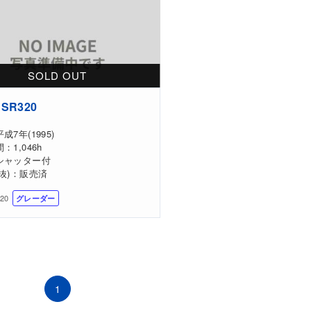
SR320
成7年(1995)
：1,046h
シャッター付
抜)：販売済
-20
グレーダー
1