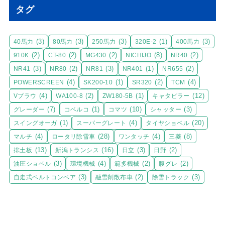
タグ
(3)
(3)
(3)
(1)
(3)
40馬力
80馬力
250馬力
320E-2
400馬力
(2)
(2)
(2)
(8)
(2)
910K
CT-80
MG430
NICHIJO
NR40
(3)
(2)
(3)
(1)
(2)
NR41
NR80
NR81
NR401
NR655
(4)
(1)
(2)
(4)
POWERSCREEN
SK200-10
SR320
TCM
(4)
(2)
(1)
(12)
Vプラウ
WA100-8
ZW180-5B
キャタピラー
(7)
(1)
(10)
(3)
グレーダー
コベルコ
コマツ
シャッター
(1)
(4)
(20)
スイングオーガ
スーパーグレート
タイヤショベル
(4)
(28)
(4)
(8)
マルチ
ロータリ除雪車
ワンタッチ
三菱
(13)
(16)
(3)
(2)
排土板
新潟トランシス
日立
日野
(3)
(4)
(2)
(2)
油圧ショベル
環境機械
範多機械
腹グレ
(3)
(2)
(3)
自走式ベルトコンベア
融雪剤散布車
除雪トラック