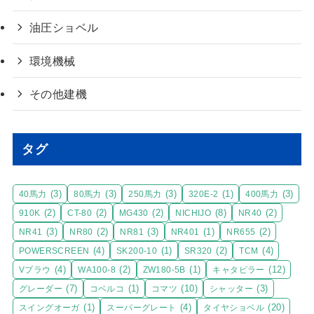
油圧ショベル
環境機械
その他建機
タグ
(3)
(3)
(3)
(1)
(3)
40馬力
80馬力
250馬力
320E-2
400馬力
(2)
(2)
(2)
(8)
(2)
910K
CT-80
MG430
NICHIJO
NR40
(3)
(2)
(3)
(1)
(2)
NR41
NR80
NR81
NR401
NR655
(4)
(1)
(2)
(4)
POWERSCREEN
SK200-10
SR320
TCM
(4)
(2)
(1)
(12)
Vプラウ
WA100-8
ZW180-5B
キャタピラー
(7)
(1)
(10)
(3)
グレーダー
コベルコ
コマツ
シャッター
(1)
(4)
(20)
スイングオーガ
スーパーグレート
タイヤショベル