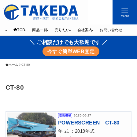
MENU
TOP
商品一覧
売りたい
会社案内
お問い合わせ
＼ ご相談だけでも大歓迎です ／
今すぐ簡単WEB査定
ホーム
CT-80
CT-80
環境機械
2025-06-27
POWERSCREEN CT-80
年 式 ：2019年式