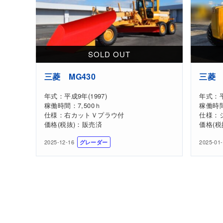
三菱 MG430
三菱 
年式：平成9年(1997)
年式：平
稼働時間：7,500ｈ
稼働時間
仕様：右カットＶプラウ付
仕様：
価格(税抜)：販売済
価格(税
2025-12-16
2025-01
グレーダー