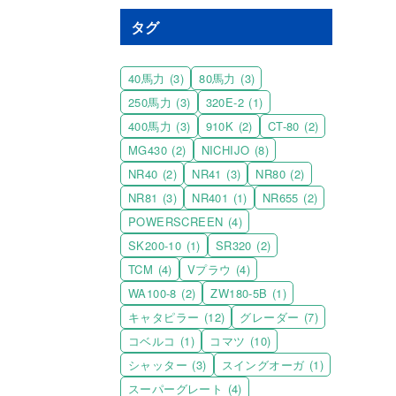
タグ
40馬力
(3)
80馬力
(3)
250馬力
(3)
320E-2
(1)
400馬力
(3)
910K
(2)
CT-80
(2)
MG430
(2)
NICHIJO
(8)
NR40
(2)
NR41
(3)
NR80
(2)
NR81
(3)
NR401
(1)
NR655
(2)
POWERSCREEN
(4)
SK200-10
(1)
SR320
(2)
TCM
(4)
Vプラウ
(4)
WA100-8
(2)
ZW180-5B
(1)
キャタピラー
(12)
グレーダー
(7)
コベルコ
(1)
コマツ
(10)
シャッター
(3)
スイングオーガ
(1)
スーパーグレート
(4)