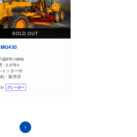
MG430
成8年(1996)
：2,079ｈ
シャッター付
抜)：販売済
-30
グレーダー
1