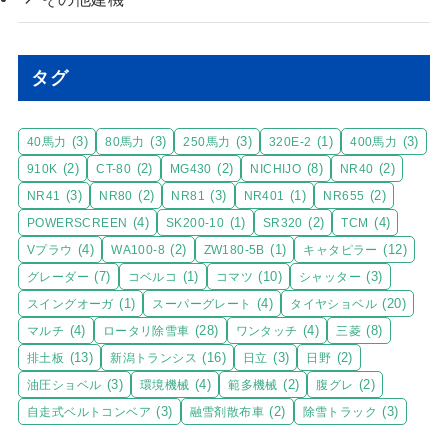
タグ
(3)
(3)
(3)
(1)
(3)
40馬力
80馬力
250馬力
320E-2
400馬力
(2)
(2)
(2)
(8)
(2)
910K
CT-80
MG430
NICHIJO
NR40
(3)
(2)
(3)
(1)
(2)
NR41
NR80
NR81
NR401
NR655
(4)
(1)
(2)
(4)
POWERSCREEN
SK200-10
SR320
TCM
(4)
(2)
(1)
(12)
Vプラウ
WA100-8
ZW180-5B
キャタピラー
(7)
(1)
(10)
(3)
グレーダー
コベルコ
コマツ
シャッター
(1)
(4)
(20)
スイングオーガ
スーパーグレート
タイヤショベル
(4)
(28)
(4)
(8)
マルチ
ロータリ除雪車
ワンタッチ
三菱
(13)
(16)
(3)
(2)
排土板
新潟トランシス
日立
日野
(3)
(4)
(2)
(2)
油圧ショベル
環境機械
範多機械
腹グレ
(3)
(2)
(3)
自走式ベルトコンベア
融雪剤散布車
除雪トラック