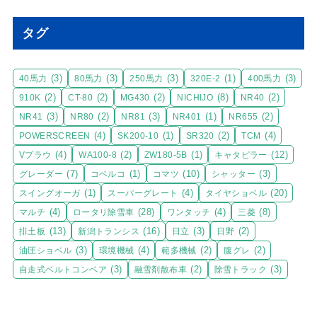
タグ
(3)
(3)
(3)
(1)
(3)
40馬力
80馬力
250馬力
320E-2
400馬力
(2)
(2)
(2)
(8)
(2)
910K
CT-80
MG430
NICHIJO
NR40
(3)
(2)
(3)
(1)
(2)
NR41
NR80
NR81
NR401
NR655
(4)
(1)
(2)
(4)
POWERSCREEN
SK200-10
SR320
TCM
(4)
(2)
(1)
(12)
Vプラウ
WA100-8
ZW180-5B
キャタピラー
(7)
(1)
(10)
(3)
グレーダー
コベルコ
コマツ
シャッター
(1)
(4)
(20)
スイングオーガ
スーパーグレート
タイヤショベル
(4)
(28)
(4)
(8)
マルチ
ロータリ除雪車
ワンタッチ
三菱
(13)
(16)
(3)
(2)
排土板
新潟トランシス
日立
日野
(3)
(4)
(2)
(2)
油圧ショベル
環境機械
範多機械
腹グレ
(3)
(2)
(3)
自走式ベルトコンベア
融雪剤散布車
除雪トラック