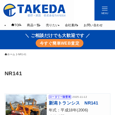
MENU
TOP
商品一覧
売りたい
会社案内
お問い合わせ
＼ ご相談だけでも大歓迎です ／
今すぐ簡単WEB査定
ホーム
NR141
NR141
ロータリー除雪車
2025-11-12
新潟トランシス NR141
年式：平成18年(2006)