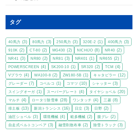
タグ
(3)
(3)
(3)
(1)
(3)
40馬力
80馬力
250馬力
320E-2
400馬力
(2)
(2)
(2)
(8)
(2)
910K
CT-80
MG430
NICHIJO
NR40
(3)
(2)
(3)
(1)
(2)
NR41
NR80
NR81
NR401
NR655
(4)
(1)
(2)
(4)
POWERSCREEN
SK200-10
SR320
TCM
(4)
(2)
(1)
(12)
Vプラウ
WA100-8
ZW180-5B
キャタピラー
(7)
(1)
(10)
(3)
グレーダー
コベルコ
コマツ
シャッター
(1)
(4)
(20)
スイングオーガ
スーパーグレート
タイヤショベル
(4)
(28)
(4)
(8)
マルチ
ロータリ除雪車
ワンタッチ
三菱
(13)
(16)
(3)
(2)
排土板
新潟トランシス
日立
日野
(3)
(4)
(2)
(2)
油圧ショベル
環境機械
範多機械
腹グレ
(3)
(2)
(3)
自走式ベルトコンベア
融雪剤散布車
除雪トラック