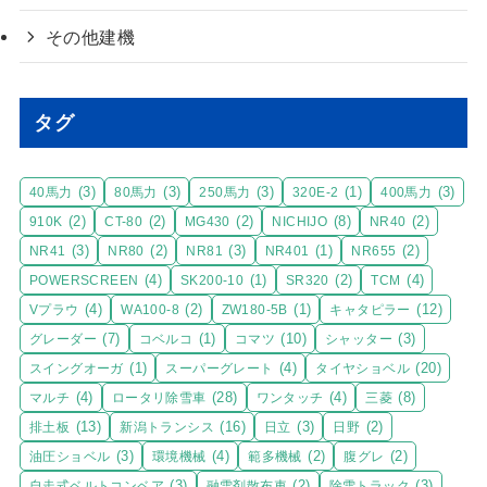
その他建機
タグ
(3)
(3)
(3)
(1)
(3)
40馬力
80馬力
250馬力
320E-2
400馬力
(2)
(2)
(2)
(8)
(2)
910K
CT-80
MG430
NICHIJO
NR40
(3)
(2)
(3)
(1)
(2)
NR41
NR80
NR81
NR401
NR655
(4)
(1)
(2)
(4)
POWERSCREEN
SK200-10
SR320
TCM
(4)
(2)
(1)
(12)
Vプラウ
WA100-8
ZW180-5B
キャタピラー
(7)
(1)
(10)
(3)
グレーダー
コベルコ
コマツ
シャッター
(1)
(4)
(20)
スイングオーガ
スーパーグレート
タイヤショベル
(4)
(28)
(4)
(8)
マルチ
ロータリ除雪車
ワンタッチ
三菱
(13)
(16)
(3)
(2)
排土板
新潟トランシス
日立
日野
(3)
(4)
(2)
(2)
油圧ショベル
環境機械
範多機械
腹グレ
(3)
(2)
(3)
自走式ベルトコンベア
融雪剤散布車
除雪トラック