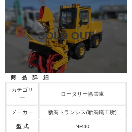
SOLD OUT
商 品 詳 細
カテゴリ
ロータリー除雪車
ー
メーカー
新潟トランシス(新潟鐵工所)
型 式
NR40