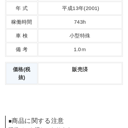
年 式
平成13年(2001)
稼働時間
743h
車 検
小型特殊
備 考
1.0ｍ
価格(税
販売済
抜)
商品に関する注意
■