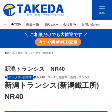
MENU
TOP
商品一覧
売りたい
会社案内
お問い合わせ
＼ ご相談だけでも大歓迎です ／
今すぐ簡単WEB査定
ホーム
商品一覧
ロータリー除雪車
新潟トランシス NR40
ロータリー除雪車
NR40
ロータリ除雪車
新潟トランシス
新潟トランシス(新潟鐵工所)
NR40