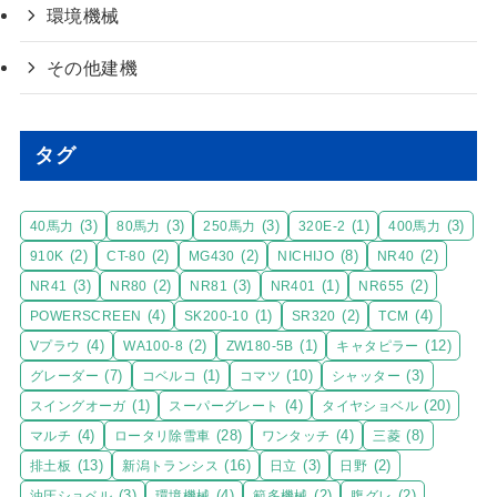
環境機械
その他建機
タグ
(3)
(3)
(3)
(1)
(3)
40馬力
80馬力
250馬力
320E-2
400馬力
(2)
(2)
(2)
(8)
(2)
910K
CT-80
MG430
NICHIJO
NR40
(3)
(2)
(3)
(1)
(2)
NR41
NR80
NR81
NR401
NR655
(4)
(1)
(2)
(4)
POWERSCREEN
SK200-10
SR320
TCM
(4)
(2)
(1)
(12)
Vプラウ
WA100-8
ZW180-5B
キャタピラー
(7)
(1)
(10)
(3)
グレーダー
コベルコ
コマツ
シャッター
(1)
(4)
(20)
スイングオーガ
スーパーグレート
タイヤショベル
(4)
(28)
(4)
(8)
マルチ
ロータリ除雪車
ワンタッチ
三菱
(13)
(16)
(3)
(2)
排土板
新潟トランシス
日立
日野
(3)
(4)
(2)
(2)
油圧ショベル
環境機械
範多機械
腹グレ