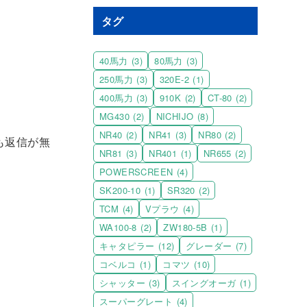
タグ
40馬力
(3)
80馬力
(3)
250馬力
(3)
320E-2
(1)
400馬力
(3)
910K
(2)
CT-80
(2)
MG430
(2)
NICHIJO
(8)
NR40
(2)
NR41
(3)
NR80
(2)
も返信が無
NR81
(3)
NR401
(1)
NR655
(2)
POWERSCREEN
(4)
SK200-10
(1)
SR320
(2)
TCM
(4)
Vプラウ
(4)
WA100-8
(2)
ZW180-5B
(1)
キャタピラー
(12)
グレーダー
(7)
コベルコ
(1)
コマツ
(10)
シャッター
(3)
スイングオーガ
(1)
スーパーグレート
(4)