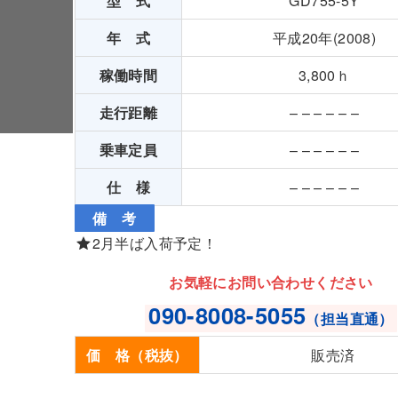
型 式
GD755-5Y
年 式
平成20年(2008)
稼働時間
3,800ｈ
走行距離
– – – – – –
乗車定員
– – – – – –
仕 様
– – – – – –
備 考
2月半ば入荷予定！
お気軽にお問い合わせください
090-8008-5055
（担当直通）
価 格（税抜）
販売済