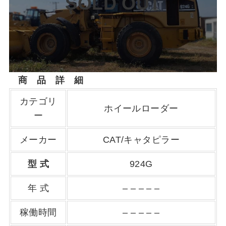
SOLD OUT
商 品 詳 細
カテゴリ
ホイールローダー
ー
メーカー
CAT/キャタピラー
型 式
924G
年 式
– – – – –
稼働時間
– – – – –