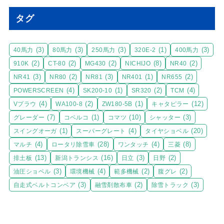
タグ
(3)
(3)
(3)
(1)
(3)
40馬力
80馬力
250馬力
320E-2
400馬力
(2)
(2)
(2)
(8)
(2)
910K
CT-80
MG430
NICHIJO
NR40
(3)
(2)
(3)
(1)
(2)
NR41
NR80
NR81
NR401
NR655
(4)
(1)
(2)
(4)
POWERSCREEN
SK200-10
SR320
TCM
(4)
(2)
(1)
(12)
Vプラウ
WA100-8
ZW180-5B
キャタピラー
(7)
(1)
(10)
(3)
グレーダー
コベルコ
コマツ
シャッター
(1)
(4)
(20)
スイングオーガ
スーパーグレート
タイヤショベル
(4)
(28)
(4)
(8)
マルチ
ロータリ除雪車
ワンタッチ
三菱
(13)
(16)
(3)
(2)
排土板
新潟トランシス
日立
日野
(3)
(4)
(2)
(2)
油圧ショベル
環境機械
範多機械
腹グレ
(3)
(2)
(3)
自走式ベルトコンベア
融雪剤散布車
除雪トラック