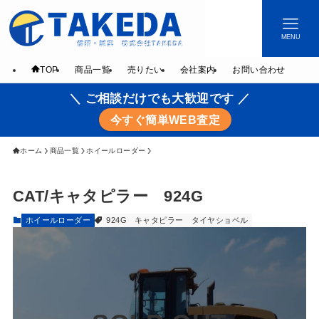
MENU
TOP
商品一覧
売りたい
会社案内
お問い合わせ
＼ ご相談だけでも大歓迎です ／
今すぐ簡単WEB査定
ホーム
商品一覧
ホイールローダー
CAT/キャタピラー 924G
ホイールローダー
924G
キャタピラー
タイヤショベル