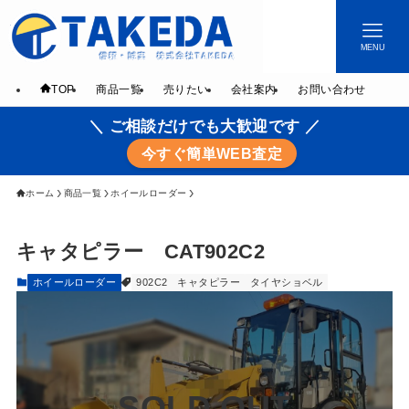
MENU
TOP
商品一覧
売りたい
会社案内
お問い合わせ
＼ ご相談だけでも大歓迎です ／
今すぐ簡単WEB査定
ホーム
商品一覧
ホイールローダー
キャタピラー CAT902C2
ホイールローダー
902C2
キャタピラー
タイヤショベル
SOLD OUT