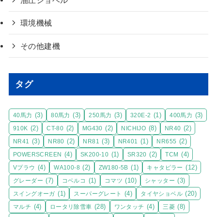
油圧ショベル
環境機械
その他建機
タグ
(3)
(3)
(3)
(1)
(3)
40馬力
80馬力
250馬力
320E-2
400馬力
(2)
(2)
(2)
(8)
(2)
910K
CT-80
MG430
NICHIJO
NR40
(3)
(2)
(3)
(1)
(2)
NR41
NR80
NR81
NR401
NR655
(4)
(1)
(2)
(4)
POWERSCREEN
SK200-10
SR320
TCM
(4)
(2)
(1)
(12)
Vプラウ
WA100-8
ZW180-5B
キャタピラー
(7)
(1)
(10)
(3)
グレーダー
コベルコ
コマツ
シャッター
(1)
(4)
(20)
スイングオーガ
スーパーグレート
タイヤショベル
(4)
(28)
(4)
(8)
マルチ
ロータリ除雪車
ワンタッチ
三菱