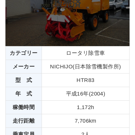
販売済
カテゴリー
ロータリ除雪車
メーカー
NICHIJO(日本除雪機製作所)
型 式
HTR83
年 式
平成16年(2004)
稼働時間
1,172h
走行距離
7,706km
乗車定員
2人