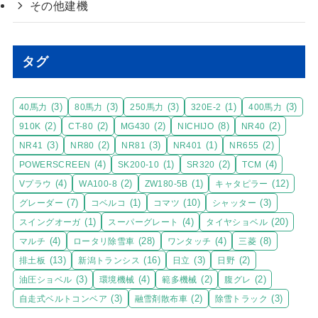
その他建機
タグ
(3)
(3)
(3)
(1)
(3)
40馬力
80馬力
250馬力
320E-2
400馬力
(2)
(2)
(2)
(8)
(2)
910K
CT-80
MG430
NICHIJO
NR40
(3)
(2)
(3)
(1)
(2)
NR41
NR80
NR81
NR401
NR655
(4)
(1)
(2)
(4)
POWERSCREEN
SK200-10
SR320
TCM
(4)
(2)
(1)
(12)
Vプラウ
WA100-8
ZW180-5B
キャタピラー
(7)
(1)
(10)
(3)
グレーダー
コベルコ
コマツ
シャッター
(1)
(4)
(20)
スイングオーガ
スーパーグレート
タイヤショベル
(4)
(28)
(4)
(8)
マルチ
ロータリ除雪車
ワンタッチ
三菱
(13)
(16)
(3)
(2)
排土板
新潟トランシス
日立
日野
(3)
(4)
(2)
(2)
油圧ショベル
環境機械
範多機械
腹グレ
(3)
(2)
(3)
自走式ベルトコンベア
融雪剤散布車
除雪トラック