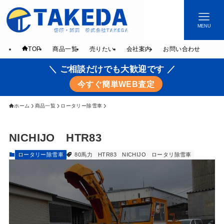
MENU
TOP
商品一覧
売りたい
会社案内
お問い合わせ
＼ ご相談だけでも大歓迎です ／
今すぐ簡単WEB査定
ホーム
商品一覧
ロータリー除雪車
NICHIJO HTR83
ロータリー除雪車
80馬力
HTR83
NICHIJO
ロータリ除雪車